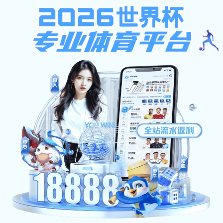
三亿体育
考生
|
Foreign
|
校友
|
在校生
|
教职工
信息门户
|
三亿体育招聘
|
图情信息
|
办公平台
|
电子信箱
|
印象工商
|
网上报到
三亿体育:导航