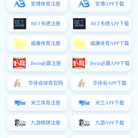
双师双能
当前位置：
首页
师资队伍
双师双能