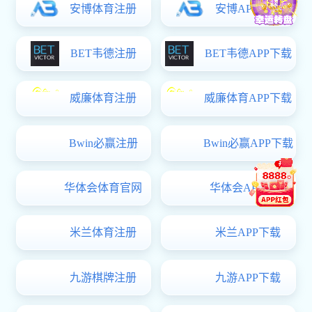
校长信箱
当前位置：
首页
快速链接
校长信箱
您好，校长信箱是yy官网首页密切联系师生员工、校
友和海内外各界朋友的重要平台，真诚欢迎您为金宝搏
188APP下载的发展建设提出宝贵意见和建议，衷心感谢您
为我们各项事业给予的支持与帮助。对于您提出的意见和建
议，我们会高度重视，认真研究；您所反映的问题和申诉，
我们将按照相关程序及时办理。
感谢您对我们的关注！
祝您身体健康，学习顺利，工作愉快，阖家欢乐！
校长信箱：xiaozhang@wtbu.edu.cn