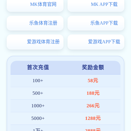
校长信箱
校园地图
三亿体育:
校址：湖北省武汉市洪山区黄家湖西路3
全景地图
1
信息服务门
2
教务管理系
常用链接
号 邮政编码:430065
户
统
联系我们
3
人事管理系
4
OA办公系
鄂ICP备14001708号 鄂公网安备
统
统
5
财务报销系
42011102001017号
统
接待／接访电话：027-88147166 传真
027-88147110
招生办：88147227 版权所有：金宝搏
188APP下载