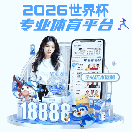
三亿体育
考生
|
Foreign
|
校友
|
在校生
|
教职工
信息门户
|
三亿体育招聘
|
图情信息
|
办公平台
|
电子信箱
|
印象工商
|
网上报到
三亿体育:导航