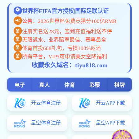
三亿体育:
快速链接
全
校长信箱
校园地图