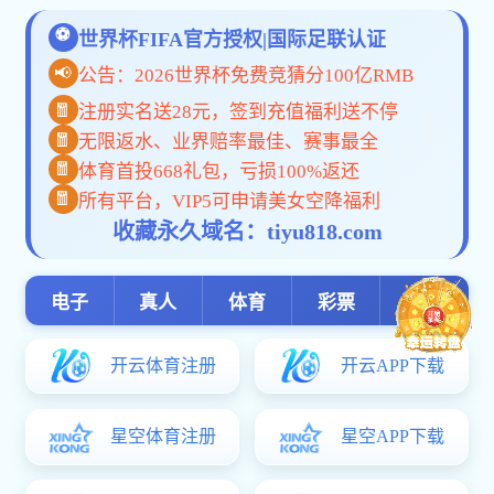
三亿体育:
首页栏目
yy官网首
通知公告