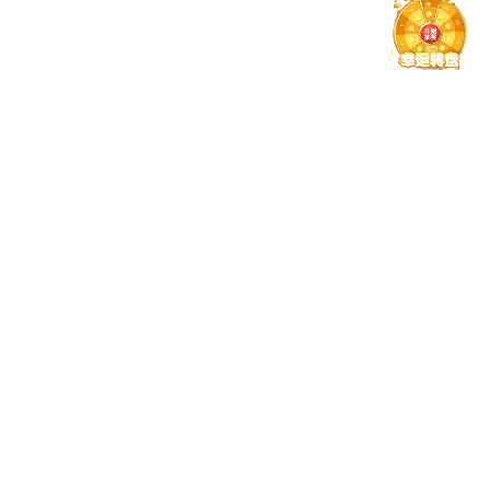
图为黄超（右三）参加蓝桥杯比赛