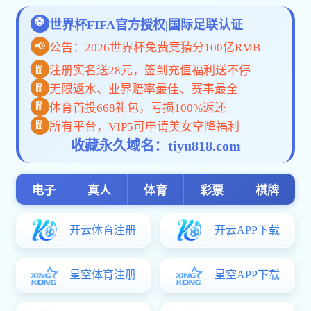
三亿体育:
首页栏目
yy官网首
通知公告